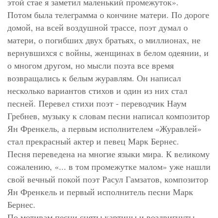
этой стае я заметил маленький промежуток».
Потом была телеграмма о кончине матери. По дороге
домой, на всей воздушной трассе, поэт думал о
матери, о погибших двух братьях, о миллионах, не
вернувшихся с войны, женщинах в белом одеянии, и
о многом другом, но мысли поэта все время
возвращались к белым журавлям. Он написал
несколько вариантов стихов и один из них стал
песней. Перевел стихи поэт - переводчик Наум
Гребнев, музыку к словам песни написал композитор
Ян Френкель, а первым исполнителем «Журавлей»
стал прекрасный актер и певец Марк Бернес.
Песня переведена на многие языки мира. К великому
сожалению, «... в том промежутке малом» уже нашли
свой вечный покой поэт Расул Гамзатов, композитор
Ян Френкель и первый исполнитель песни Марк
Бернес.
По мотивам песни сняты картины и воздвигнуты