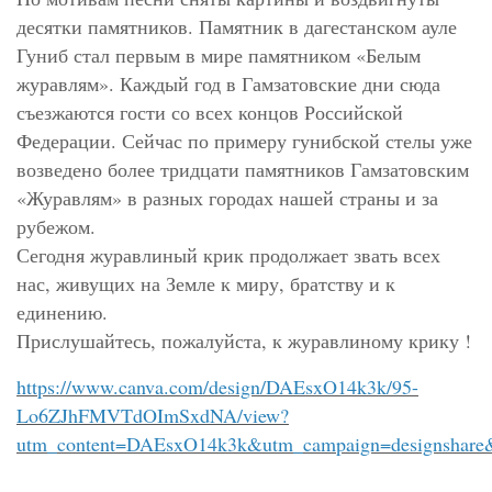
десятки памятников. Памятник в дагестанском ауле
Гуниб стал первым в мире памятником «Белым
журавлям». Каждый год в Гамзатовские дни сюда
съезжаются гости со всех концов Российской
Федерации. Сейчас по примеру гунибской стелы уже
возведено более тридцати памятников Гамзатовским
«Журавлям» в разных городах нашей страны и за
рубежом.
Сегодня журавлиный крик продолжает звать всех
нас, живущих на Земле к миру, братству и к
единению.
Прислушайтесь, пожалуйста, к журавлиному крику !
https://www.canva.com/design/DAEsxO14k3k/95-
Lo6ZJhFMVTdOImSxdNA/view?
utm_content=DAEsxO14k3k&utm_campaign=designshare&