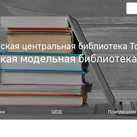
кая центральная библиотека Т
кая модельная библиотек
ям
ЦОД
Приглашаем 