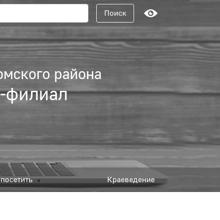
Поисковый запрос
Поиск
омского района
а-филиал
посетить
Краеведение